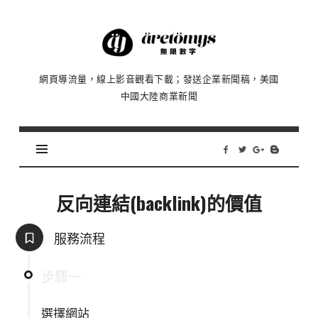
Äretömyys
無
限
網頁導流量，線上影音觀看下載；發送企業新聞稿，美國
數
中國大陸商業新聞
字
|
流
量、
瀏
覽
反向連結(backlink)的價值
影
片、
服務流程
發
布
步驟一
新
聞
選擇網站