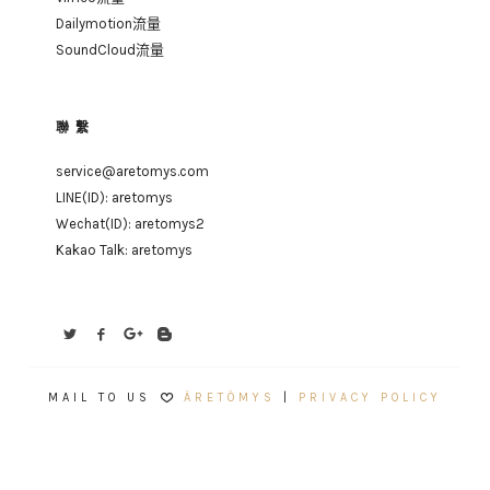
Dailymotion流量
SoundCloud流量
聯繫
service@aretomys.com
LINE(ID):
aretomys
Wechat(ID):
aretomys2
Kakao Talk: aretomys
MAIL TO US
ÄRETÖMYS
|
PRIVACY POLICY