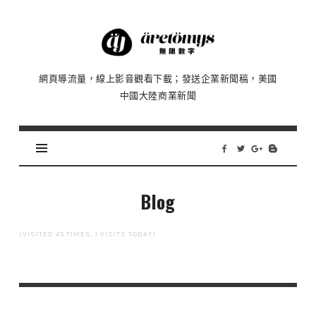
Äretömyys
無
限
網頁導流量，線上影音觀看下載；發送企業新聞稿，美國
數
中國大陸商業新聞
字
|
流
量、
瀏
覽
Blog
影
片、
(VISITED 45 TIMES, 1 VISITS TODAY)
發
布
新
聞