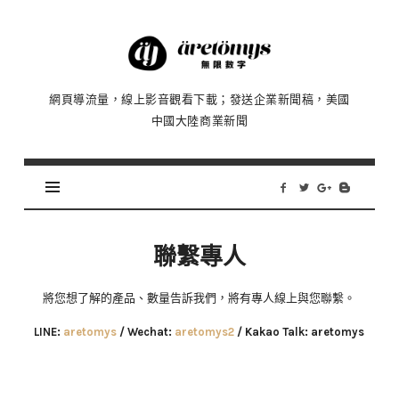
Äretömyys
無
限
網頁導流量，線上影音觀看下載；發送企業新聞稿，美國
數
中國大陸商業新聞
字
|
流
量、
瀏
覽
聯繫專人
影
片、
將您想了解的產品、數量告訴我們，將有專人線上與您聯繫。
發
LINE:
aretomys
/ Wechat:
aretomys2
/ Kakao Talk: aretomys
布
新
聞