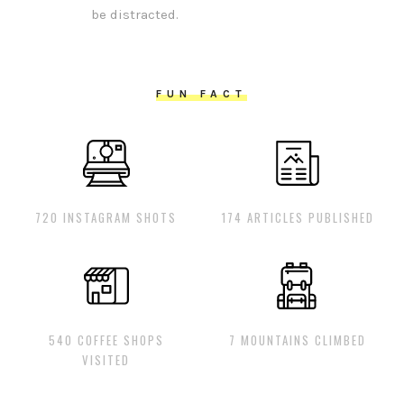
be distracted.
FUN FACT
720 INSTAGRAM SHOTS
174 ARTICLES PUBLISHED
540 COFFEE SHOPS
7 MOUNTAINS CLIMBED
VISITED