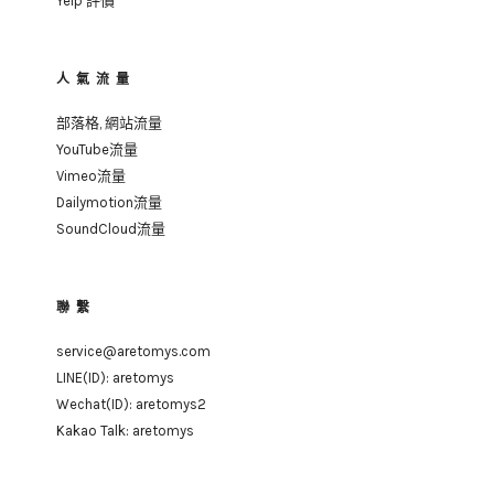
Yelp 評價
人氣流量
部落格, 網站流量
YouTube流量
Vimeo流量
Dailymotion流量
SoundCloud流量
聯繫
service@aretomys.com
LINE(ID):
aretomys
Wechat(ID):
aretomys2
Kakao Talk: aretomys