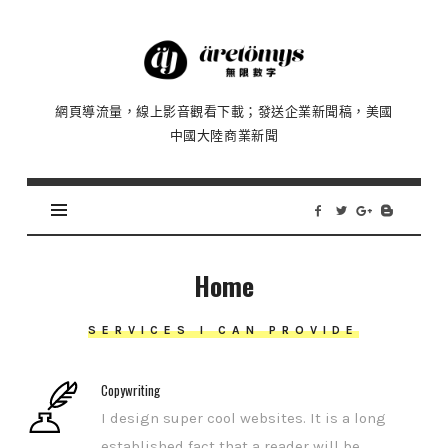
Äretömyys
無
限
網頁導流量，線上影音觀看下載；發送企業新聞稿，美國
數
中國大陸商業新聞
字
|
流
量、
瀏
覽
Home
影
片、
SERVICES I CAN PROVIDE
發
布
Copywriting
新
I design super cool websites. It is a long
聞
established fact that a reader will be