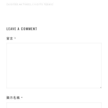
稿
(VISITED 44 TIMES, 1 VISITS TODAY)
LEAVE A COMMENT
留言
*
顯示名稱
*