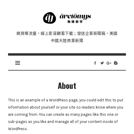
Äretömyys
無
限
網頁導流量，線上影音觀看下載；發送企業新聞稿，美國
數
中國大陸商業新聞
字
|
流
量、
瀏
覽
About
影
片、
This is an example of a WordPress page, you could edit this to put
發
information about yourself or your site so readers know where you
布
are coming from. You can create as many pages like this one or
新
sub-pages as you like and manage all of your content inside of
聞
WordPress.