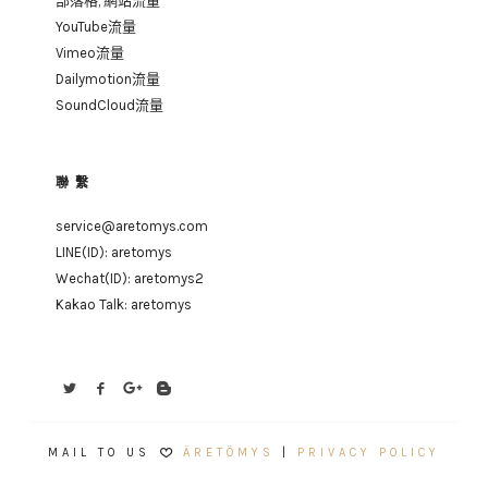
部落格, 網站流量
YouTube流量
Vimeo流量
Dailymotion流量
SoundCloud流量
聯繫
service@aretomys.com
LINE(ID):
aretomys
Wechat(ID):
aretomys2
Kakao Talk: aretomys
MAIL TO US
ÄRETÖMYS
|
PRIVACY POLICY