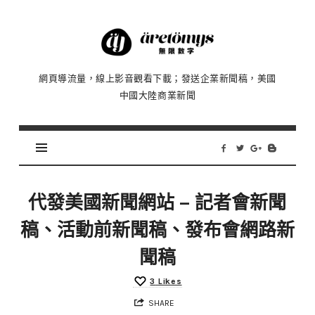
Äretömyys
無
限
網頁導流量，線上影音觀看下載；發送企業新聞稿，美國
數
中國大陸商業新聞
字
|
流
量、
瀏
覽
代發美國新聞網站 – 記者會新聞
影
稿、活動前新聞稿、發布會網路新
片、
發
聞稿
布
3
Likes
新
聞
SHARE